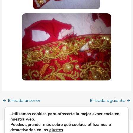
←
Entrada anterior
Entrada siguiente
→
Utilizamos cookies para ofrecerte la mejor experiencia en
nuestra web.
Puedes aprender más sobre qué cookies utilizamos o
Todos los derechos © 2026 Esperanza de Triana | Funciona
desactivarlas en los
ajustes
.