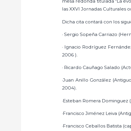
mesa redonda titulada “La evol
las XXVI Jornadas Culturales 
Dicha cita contará con los sigui
· Sergio Sopeña Carriazo (Her
· Ignacio Rodríguez Fernánde
2006 ).
· Ricardo Cauñago Salado (Act
·Juan Anillo González (Antigu
2004).
·Esteban Romera Dominguez (A
·Francisco Jiménez Leiva (Ant
·Francisco Ceballos Batista (ca