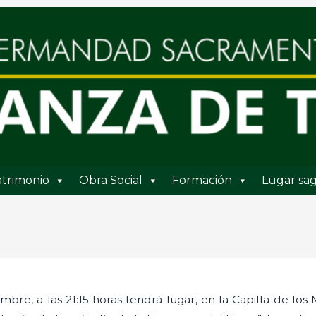
trimonio
Obra Social
Formación
Lugar sag
mbre, a las 21:15 horas tendrá lugar, en la Capilla de los 