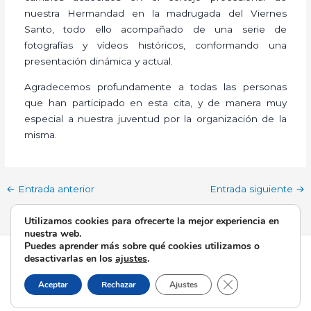
nuestra Hermandad en la madrugada del Viernes
Santo, todo ello acompañado de una serie de
fotografías y vídeos históricos, conformando una
presentación dinámica y actual.
Agradecemos profundamente a todas las personas
que han participado en esta cita, y de manera muy
especial a nuestra juventud por la organización de la
misma.
←
Entrada anterior
Entrada siguiente
→
Utilizamos cookies para ofrecerte la mejor experiencia en
nuestra web.
Puedes aprender más sobre qué cookies utilizamos o
Todos los derechos © 2026 Esperanza de Triana | Funciona
desactivarlas en los
ajustes
.
gracias a
Tema Astra para WordPress
Cerrar el banner d
Aceptar
Rechazar
Ajustes