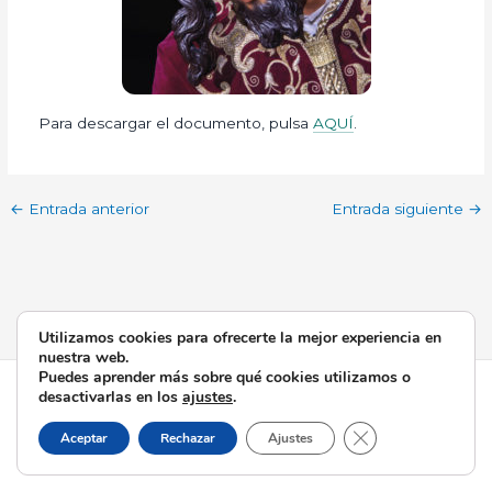
Para descargar el documento, pulsa
AQUÍ
.
←
Entrada anterior
Entrada siguiente
→
Utilizamos cookies para ofrecerte la mejor experiencia en
nuestra web.
Puedes aprender más sobre qué cookies utilizamos o
Todos los derechos © 2026 Esperanza de Triana | Funciona
desactivarlas en los
ajustes
.
gracias a
Tema Astra para WordPress
Cerrar el banner d
Aceptar
Rechazar
Ajustes