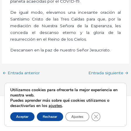
planeta acaecidas por el COVID-19.
De igual modo, elevamos una incesante oración al
Santísimo Cristo de las Tres Caídas para que, por la
mediación de Nuestra Señora de la Esperanza, les
conceda el descanso eterno y la gloria de la
resurrección en el Reino de los Cielos.
Descansen en la paz de nuestro Señor Jesucristo.
←
Entrada anterior
Entrada siguiente
→
Utilizamos cookies para ofrecerte la mejor experiencia en
nuestra web.
Puedes aprender más sobre qué cookies utilizamos o
Todos los derechos © 2026 Esperanza de Triana | Funciona
desactivarlas en los
ajustes
.
gracias a
Tema Astra para WordPress
Cerrar el banner d
Aceptar
Rechazar
Ajustes