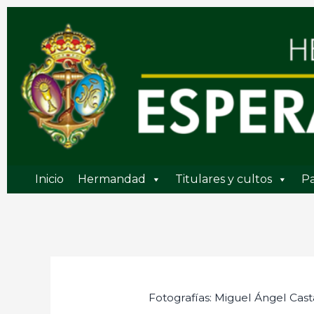
Ir
al
contenido
Inicio
Hermandad
Titulares y cultos
Pa
Fotografías: Miguel Ángel Cast