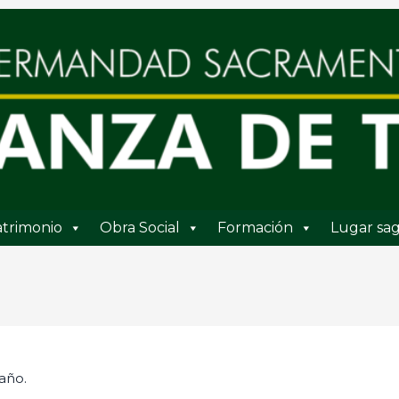
trimonio
Obra Social
Formación
Lugar sag
año.