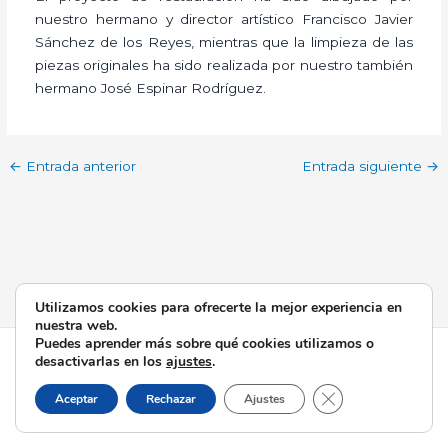
nuestro hermano y director artístico Francisco Javier
Sánchez de los Reyes, mientras que la limpieza de las
piezas originales ha sido realizada por nuestro también
hermano José Espinar Rodríguez.
←
Entrada anterior
Entrada siguiente
→
Utilizamos cookies para ofrecerte la mejor experiencia en
nuestra web.
Puedes aprender más sobre qué cookies utilizamos o
Todos los derechos © 2026 Esperanza de Triana | Funciona
desactivarlas en los
ajustes
.
gracias a
Tema Astra para WordPress
Cerrar el banner d
Aceptar
Rechazar
Ajustes