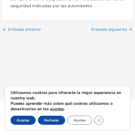
seguridad indicadas por las autoridades.
←
Entrada anterior
Entrada siguiente
→
Utilizamos cookies para ofrecerte la mejor experiencia en
nuestra web.
Puedes aprender más sobre qué cookies utilizamos o
Todos los derechos © 2026 Esperanza de Triana | Funciona
desactivarlas en los
ajustes
.
gracias a
Tema Astra para WordPress
Cerrar el banner d
Aceptar
Rechazar
Ajustes