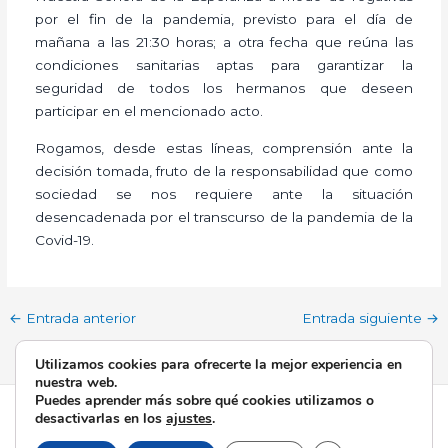
por el fin de la pandemia, previsto para el día de
mañana a las 21:30 horas; a otra fecha que reúna las
condiciones sanitarias aptas para garantizar la
seguridad de todos los hermanos que deseen
participar en el mencionado acto.
Rogamos, desde estas líneas, comprensión ante la
decisión tomada, fruto de la responsabilidad que como
sociedad se nos requiere ante la situación
desencadenada por el transcurso de la pandemia de la
Covid-19.
←
Entrada anterior
Entrada siguiente
→
Utilizamos cookies para ofrecerte la mejor experiencia en
nuestra web.
Puedes aprender más sobre qué cookies utilizamos o
Todos los derechos © 2026 Esperanza de Triana | Funciona
desactivarlas en los
ajustes
.
gracias a
Tema Astra para WordPress