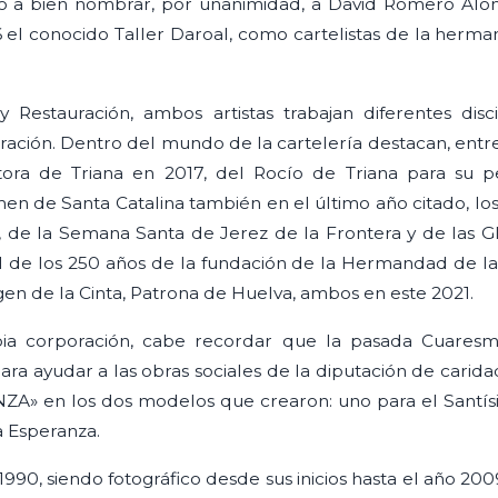
o a bien nombrar, por unanimidad, a David Romero Alons
 el conocido Taller Daroal, como cartelistas de la herm
 Restauración, ambos artistas trabajan diferentes disci
auración. Dentro del mundo de la cartelería destacan, entre 
stora de Triana en 2017, del Rocío de Triana para su p
n de Santa Catalina también en el último año citado, los 
s, de la Semana Santa de Jerez de la Frontera y de las Gl
el de los 250 años de la fundación de la Hermandad de la
irgen de la Cinta, Patrona de Huelva, ambos en este 2021.
ia corporación, cabe recordar que la pasada Cuaresma
 para ayudar a las obras sociales de la diputación de car
ZA» en los dos modelos que crearon: uno para el Santísi
a Esperanza.
 1990, siendo fotográfico desde sus inicios hasta el año 