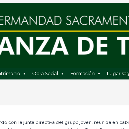
trimonio
Obra Social
Formación
Lugar sag
do con la junta directiva del grupo joven, reunida en cabi