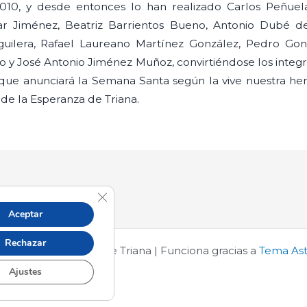
2010, y desde entonces lo han realizado Carlos Peñuel
ar Jiménez, Beatriz Barrientos Bueno, Antonio Dubé de
ilera, Rafael Laureano Martínez González, Pedro Gon
o y José Antonio Jiménez Muñoz, convirtiéndose los integ
 que anunciará la Semana Santa según la vive nuestra he
 de la Esperanza de Triana.
Cerrar el banner de cookies RGPD
Aceptar
Rechazar
s © 2026 Esperanza de Triana | Funciona gracias a
Tema Ast
Ajustes