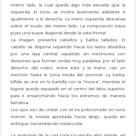
mismo lado, la cual queda algo más elevada que la
izquierda; el torso se inclina levemente adelante e
igualmente a la derecha. La mano izquierda descansa
sobre el muslo del mismo lado. La composición traza
pues una suave diagonal desde la vista frontal.
La imagen presenta cabellos y barba tallados. El
cabello se dispone repartido hacia los lados divididos
por una raya central, repartido en mechones con
divisiones que forman ondas muy paralelas; por el lado
derecho del rostro, entre éste y la mano, cae un
mechón hasta la zona media del pectoral. La barba,
bífida se une en la barbilla con la “mosca”, mientras el
bigote queda separado en el centro del labio superior,
para ir ensanchando hacia los extremos de manera
llamativa.
Los ojos son de cristal, con el iris policromado en tono
marrón; la mirada apuntada hacia abajo, queda sin
enfoque, transmitiendo melancolía.
La anatomía de la caja torácica resulta algo simple, así