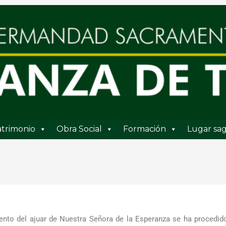
trimonio
Obra Social
Formación
Lugar sag
iento del ajuar de Nuestra Señora de la Esperanza se ha procedid