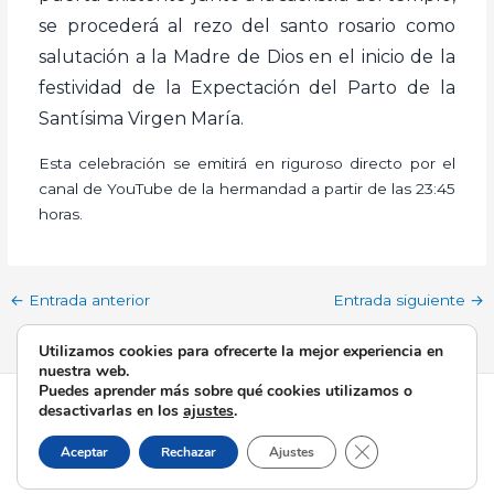
se procederá al rezo del santo rosario como
salutación a la Madre de Dios en el inicio de la
festividad de la Expectación del Parto de la
Santísima Virgen María.
Esta celebración se emitirá en riguroso directo por el
canal de YouTube de la hermandad a partir de las 23:45
horas.
←
Entrada anterior
Entrada siguiente
→
Utilizamos cookies para ofrecerte la mejor experiencia en
nuestra web.
Puedes aprender más sobre qué cookies utilizamos o
Todos los derechos © 2026 Esperanza de Triana | Funciona
desactivarlas en los
ajustes
.
gracias a
Tema Astra para WordPress
Cerrar el banner d
Aceptar
Rechazar
Ajustes