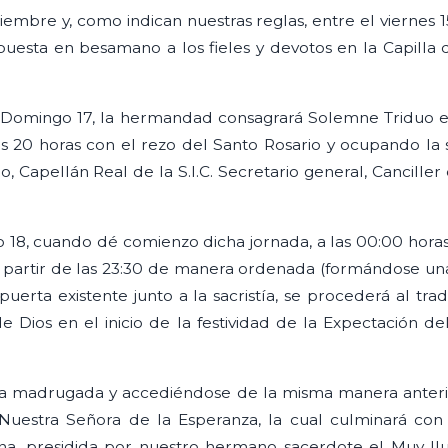
mbre y, como indican nuestras reglas, entre el viernes 1
puesta en besamano a los fieles y devotos en la Capilla d
el Domingo 17, la hermandad consagrará Solemne Triduo en
 20 horas con el rezo del Santo Rosario y ocupando la sa
 Capellán Real de la S.I.C. Secretario general, Canciller 
18, cuando dé comienzo dicha jornada, a las 00:00 hora
 a partir de las 23:30 de manera ordenada (formándose una
puerta existente junto a la sacristía, se procederá al tra
 Dios en el inicio de la festividad de la Expectación de
de la madrugada y accediéndose de la misma manera anter
a Nuestra Señora de la Esperanza, la cual culminará con
ana, presidida por nuestro hermano sacerdote el Muy Ilu