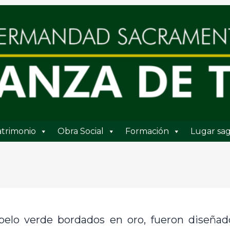
trimonio
Obra Social
Formación
Lugar sag
iopelo verde bordados en oro, fueron diseñ