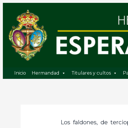
Ir
al
contenido
Inicio
Hermandad
Titulares y cultos
Pa
Los faldones, de terc