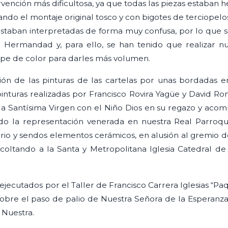
ervención más dificultosa, ya que todas las piezas estaba
ndo el montaje original tosco y con bigotes de terciopelos
estaban interpretadas de forma muy confusa, por lo que s
a Hermandad y, para ello, se han tenido que realizar 
spe de color para darles más volumen.
ción de las pinturas de las cartelas por unas bordadas e
nturas realizadas por Francisco Rovira Yagüe y David Rom
 la Santísima Virgen con el Niño Dios en su regazo y ac
ndo la representación venerada en nuestra Real Parroqui
io y sendos elementos cerámicos, en alusión al gremio de 
coltando a la Santa y Metropolitana Iglesia Catedral de
jecutados por el Taller de Francisco Carrera Iglesias “Paqu
obre el paso de palio de Nuestra Señora de la Esperanza,
 Nuestra.