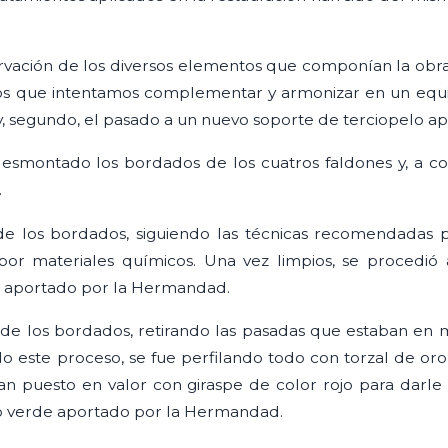
rvación de los diversos elementos que componían la obra,
os que intentamos complementar y armonizar en un equili
y, segundo, el pasado a un nuevo soporte de terciopelo 
smontado los bordados de los cuatros faldones y, a cont
.
de los bordados, siguiendo las técnicas recomendadas p
por materiales químicos. Una vez limpios, se procedió
do aportado por la Hermandad.
n de los bordados, retirando las pasadas que estaban en 
o este proceso, se fue perfilando todo con torzal de oro
 han puesto en valor con giraspe de color rojo para darl
lo verde aportado por la Hermandad.