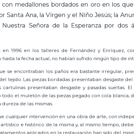
 con medallones bordados en oro en los que
 Santa Ana, la Virgen y el Niño Jesús; la Anun
e Nuestra Señora de la Esperanza por dos á
en 1996 en los talleres de Fernández y Enríquez, con
hasta la fecha actual, no habían sufrido ningún tipo de in
que se encontraban los paños era bastante irregular, pre
del tejido. Las piezas bordadas presentaban desgaste del 
s cartulinas presentaban desgaste y pasadas sueltas. El
o todo el muletón de las piezas pegado con cola blanca, 
a dureza de las mismas.
e cualquier intervención en una obra de arte, con indep
 artístico e histórico de la misma y, al mismo tiempo, de
s tratamientos aplicados en la restauración han sido del mi