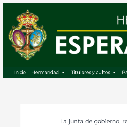
Ir
al
contenido
Inicio
Hermandad
Titulares y cultos
Pa
La junta de gobierno, 