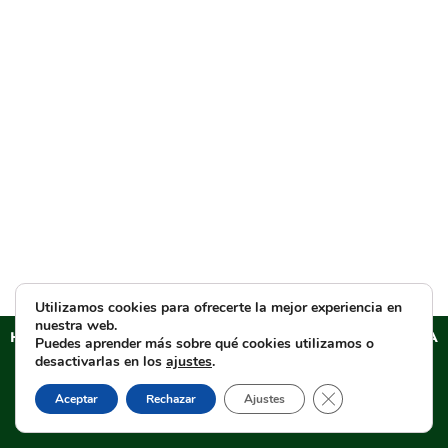
Utilizamos cookies para ofrecerte la mejor experiencia en
nuestra web.
HERMANDAD SACRAMENTAL DEL ESPERANZA DE TRIANA
Puedes aprender más sobre qué cookies utilizamos o
Aviso legal
–
Política de PRIVACIDAD
–
Cláusulas
desactivarlas en los
ajustes
.
informativas en formularios web
–
Política de cookies
–
Cerrar el banner d
Aceptar
Rechazar
Ajustes
Tienda