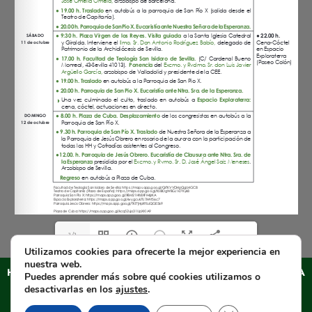
1/1
Utilizamos cookies para ofrecerte la mejor experiencia en
nuestra web.
HERMANDAD SACRAMENTAL DEL ESPERANZA DE TRIANA
Puedes aprender más sobre qué cookies utilizamos o
Aviso legal
–
Política de PRIVACIDAD
–
Cláusulas
desactivarlas en los
ajustes
.
informativas en formularios web
–
Política de cookies
–