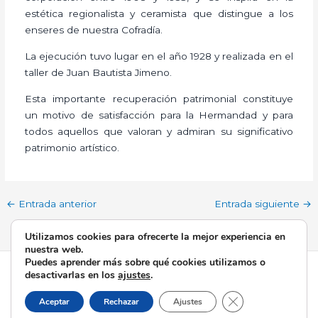
estética regionalista y ceramista que distingue a los
enseres de nuestra Cofradía.
La ejecución tuvo lugar en el año 1928 y realizada en el
taller de Juan Bautista Jimeno.
Esta importante recuperación patrimonial constituye
un motivo de satisfacción para la Hermandad y para
todos aquellos que valoran y admiran su significativo
patrimonio artístico.
←
Entrada anterior
Entrada siguiente
→
Utilizamos cookies para ofrecerte la mejor experiencia en
nuestra web.
Puedes aprender más sobre qué cookies utilizamos o
Todos los derechos © 2026 Esperanza de Triana | Funciona
desactivarlas en los
ajustes
.
gracias a
Tema Astra para WordPress
Cerrar el banner d
Aceptar
Rechazar
Ajustes