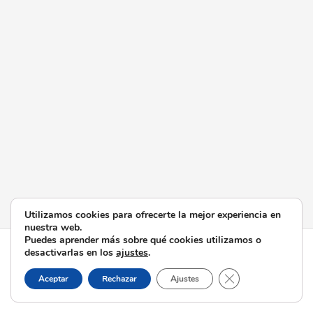
Utilizamos cookies para ofrecerte la mejor experiencia en
nuestra web.
Puedes aprender más sobre qué cookies utilizamos o
Todos los derechos © 2026 Esperanza de Triana | Funciona
desactivarlas en los
ajustes
.
gracias a
Tema Astra para WordPress
Cerrar el banner d
Aceptar
Rechazar
Ajustes