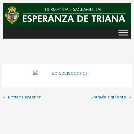
Ir
al
contenido
←
Entrada anterior
Entrada siguiente
→