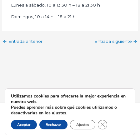
Lunes a sábado, 10 a 13.30 h – 18 a 21.30 h
Domingos, 10 a 14 h – 18 a 21 h
←
Entrada anterior
Entrada siguiente
→
Utilizamos cookies para ofrecerte la mejor experiencia en
nuestra web.
Puedes aprender más sobre qué cookies utilizamos o
Todos los derechos © 2026 Esperanza de Triana | Funciona
desactivarlas en los
ajustes
.
gracias a
Tema Astra para WordPress
Cerrar el banner d
Aceptar
Rechazar
Ajustes