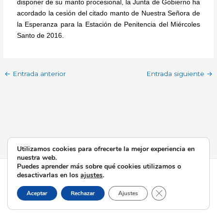
disponer de su manto procesional, la Junta de Gobierno ha
acordado la cesión del citado manto de Nuestra Señora de
la Esperanza para la Estación de Penitencia del Miércoles
Santo de 2016.
←
Entrada anterior
Entrada siguiente
→
Utilizamos cookies para ofrecerte la mejor experiencia en
nuestra web.
Puedes aprender más sobre qué cookies utilizamos o
Todos los derechos © 2026 Esperanza de Triana | Funciona
desactivarlas en los
ajustes
.
gracias a
Tema Astra para WordPress
Cerrar el banner d
Aceptar
Rechazar
Ajustes