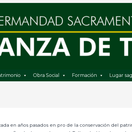
trimonio
Obra Social
Formación
Lugar sag
zada en años pasados en pro de la conservación del pat