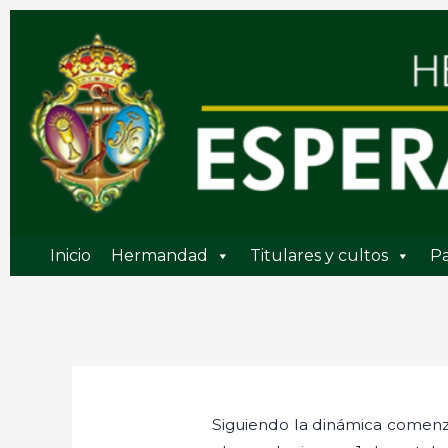
Ir
al
contenido
Inicio
Hermandad
Titulares y cultos
Pa
Siguiendo la dinámica comen