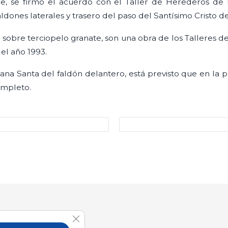
re, se firmó el acuerdo con el Taller de Herederos de
ldones laterales y trasero del paso del Santísimo Cristo de
 sobre terciopelo granate, son una obra de los Talleres d
el año 1993.
mana Santa del faldón delantero, está previsto que en la
ompleto.
Cerrar el banner de cookies RGPD