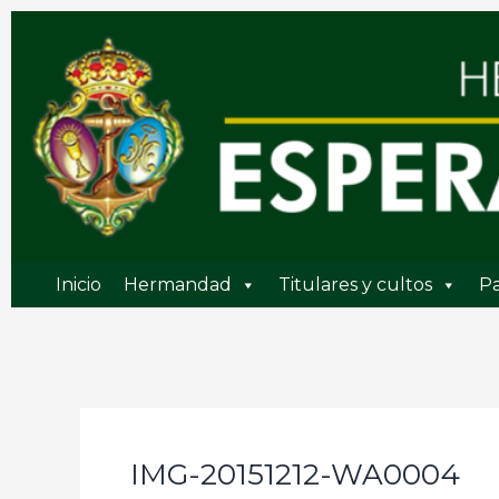
Ir
al
contenido
Inicio
Hermandad
Titulares y cultos
Pa
IMG-20151212-WA0004