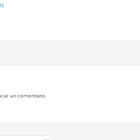
15
icar un comentario.
Cerrar el banner de cookies RGPD