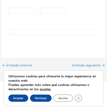
←
Entrada anterior
Entrada siguiente
→
Utilizamos cookies para ofrecerte la mejor experiencia en
nuestra web.
Puedes aprender más sobre qué cookies utilizamos o
Todos los derechos © 2026 Esperanza de Triana | Funciona
desactivarlas en los
ajustes
.
gracias a
Tema Astra para WordPress
Cerrar el banner d
Aceptar
Rechazar
Ajustes