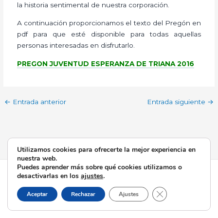
la historia sentimental de nuestra corporación.
A continuación proporcionamos el texto del Pregón en
pdf para que esté disponible para todas aquellas
personas interesadas en disfrutarlo.
PREGON JUVENTUD ESPERANZA DE TRIANA 2016
←
Entrada anterior
Entrada siguiente
→
Utilizamos cookies para ofrecerte la mejor experiencia en
nuestra web.
Puedes aprender más sobre qué cookies utilizamos o
Todos los derechos © 2026 Esperanza de Triana | Funciona
desactivarlas en los
ajustes
.
gracias a
Tema Astra para WordPress
Cerrar el banner d
Aceptar
Rechazar
Ajustes