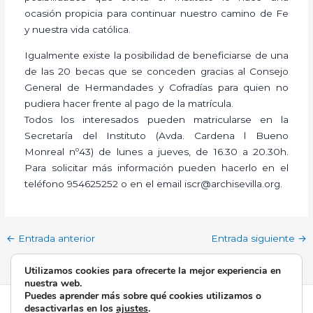
ocasión propicia para continuar nuestro camino de Fe
y nuestra vida católica.
Igualmente existe la posibilidad de beneficiarse de una
de las 20 becas que se conceden gracias al Consejo
General de Hermandades y Cofradías para quien no
pudiera hacer frente al pago de la matrícula.
Todos los interesados pueden matricularse en la
Secretaría del Instituto (Avda. Cardena l Bueno
Monreal nº43) de lunes a jueves, de 16.30 a 20.30h.
Para solicitar más información pueden hacerlo en el
teléfono 954625252 o en el email iscr@archisevilla.org.
←
Entrada anterior
Entrada siguiente
→
Utilizamos cookies para ofrecerte la mejor experiencia en
nuestra web.
Puedes aprender más sobre qué cookies utilizamos o
Todos los derechos © 2026 Esperanza de Triana | Funciona
desactivarlas en los
ajustes
.