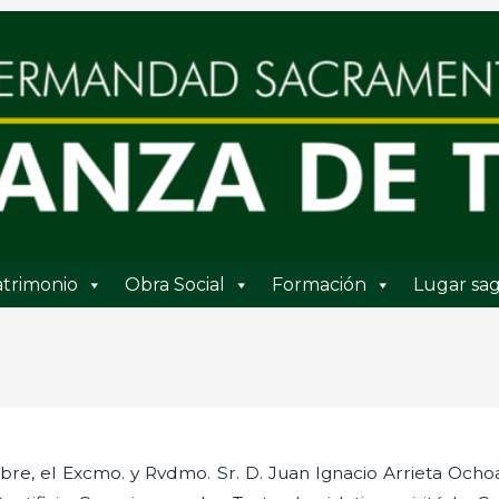
trimonio
Obra Social
Formación
Lugar sag
bre, el Excmo. y Rvdmo. Sr. D. Juan Ignacio Arrieta Ochoa