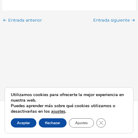
←
Entrada anterior
Entrada siguiente
→
Utilizamos cookies para ofrecerte la mejor experiencia en
nuestra web.
Puedes aprender más sobre qué cookies utilizamos o
Todos los derechos © 2026 Esperanza de Triana | Funciona
desactivarlas en los
ajustes
.
gracias a
Tema Astra para WordPress
Cerrar el banner d
Aceptar
Rechazar
Ajustes