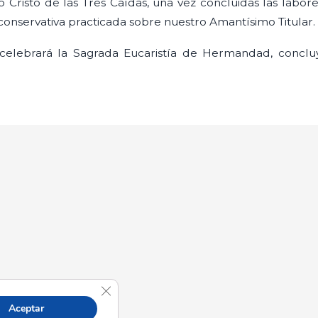
 Cristo de las Tres Caídas, una vez concluidas las labor
n conservativa practicada sobre nuestro Amantísimo Titular.
e celebrará la Sagrada Eucaristía de Hermandad, concl
Cerrar el banner de cookies RGPD
Aceptar