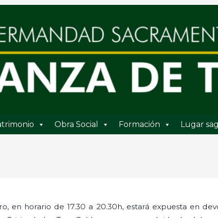
trimonio
Obra Social
Formación
Lugar sag
ro, en horario de 17.30 a 20.30h, estará expuesta en dev