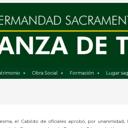
trimonio
Obra Social
Formación
Lugar sag
esma, el Cabildo de oficiales aprobó, por unanimidad, 