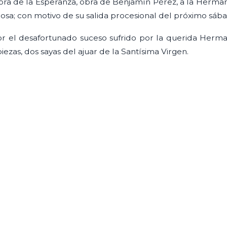
ora de la Esperanza, obra de Benjamín Pérez, a la Herma
sa; con motivo de su salida procesional del próximo sáb
or el desafortunado suceso sufrido por la querida Herma
piezas, dos sayas del ajuar de la Santísima Virgen.