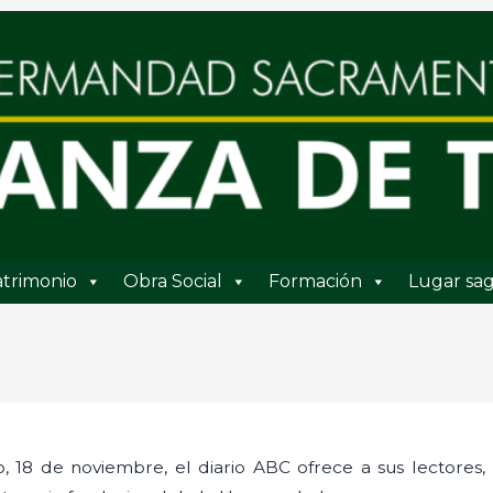
trimonio
Obra Social
Formación
Lugar sag
, 18 de noviembre, el diario ABC ofrece a sus lectores, 