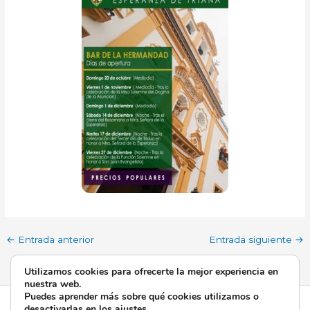
←
Entrada anterior
Entrada siguiente
→
Utilizamos cookies para ofrecerte la mejor experiencia en
nuestra web.
Puedes aprender más sobre qué cookies utilizamos o
Todos los derechos © 2026 Esperanza de Triana | Funciona
desactivarlas en los
ajustes
.