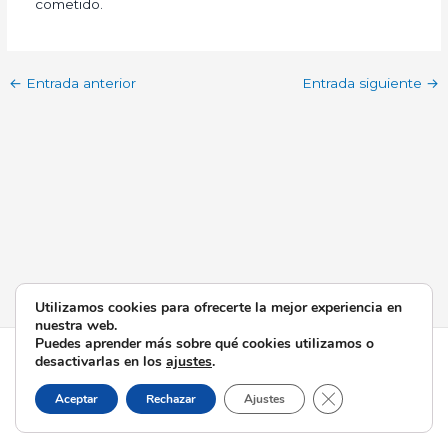
cometido.
←
Entrada anterior
Entrada siguiente
→
Utilizamos cookies para ofrecerte la mejor experiencia en
nuestra web.
Puedes aprender más sobre qué cookies utilizamos o
Todos los derechos © 2026 Esperanza de Triana | Funciona
desactivarlas en los
ajustes
.
gracias a
Tema Astra para WordPress
Cerrar el banner d
Aceptar
Rechazar
Ajustes