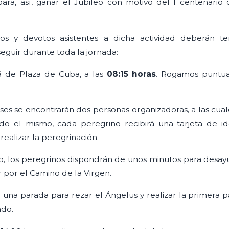
ra, así, ganar el Jubileo con motivo del I centenario
os y devotos asistentes a dicha actividad deberán te
seguir durante toda la jornada:
á de Plaza de Cuba, a las
08:15 horas
. Rogamos puntua
ses se encontrarán dos personas organizadoras, a las cua
ado el mismo, cada peregrino recibirá una tarjeta de i
realizar la peregrinación.
ío, los peregrinos dispondrán de unos minutos para desayu
 por el Camino de la Virgen.
ará una parada para rezar el Ángelus y realizar la primera 
ndo.