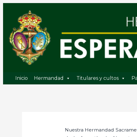
Ir
al
contenido
Inicio
Hermandad
Titulares y cultos
Pa
Nuestra Hermandad Sacramenta