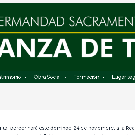
trimonio
Obra Social
Formación
Lugar sag
l peregrinará este domingo, 24 de noviembre, a la Rea