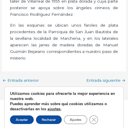
taller de Villarreal de 1955 en plata dorada y cuya parte
posterior se apoya sobre los ángeles cirineos de
Francisco Rodríguez Fernández.
En las esquinas se ubican unos faroles de plata
procedentes de la Parroquia de San Juan Bautista de
la sevillana localidad de Marchena, y en los laterales
aparecen las jarras de madera doradas de Manuel
Guzmán Bejarano correspondientes a nuestro paso de
misterio.
←
Entrada anterior
Entrada siguiente
→
Utilizamos cookies para ofrecerte la mejor experiencia en
nuestra web.
Puedes aprender más sobre qué cookies utilizamos o
Todos los derechos © 2026 Esperanza de Triana | Funciona
desactivarlas en los
ajustes
.
gracias a
Tema Astra para WordPress
Cerrar el banner d
Aceptar
Rechazar
Ajustes