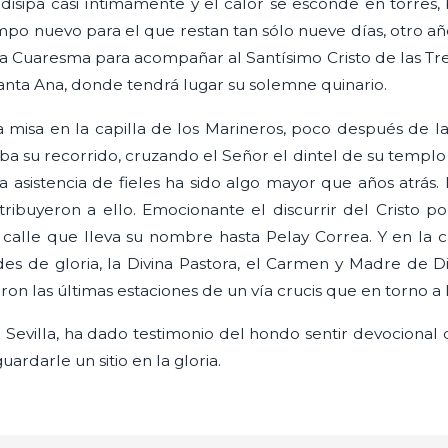
disipa casi íntimamente y el calor se esconde en torres,
mpo nuevo para el que restan tan sólo nueve días, otro año
la Cuaresma para acompañar al Santísimo Cristo de las Tr
anta Ana, donde tendrá lugar su solemne quinario.
a misa en la capilla de los Marineros, poco después de la
aba su recorrido, cruzando el Señor el dintel de su tem
asistencia de fieles ha sido algo mayor que años atrás. 
ribuyeron a ello. Emocionante el discurrir del Cristo p
a calle que lleva su nombre hasta Pelay Correa. Y en la 
ades de gloria, la Divina Pastora, el Carmen y Madre de Di
on las últimas estaciones de un vía crucis que en torno a 
la Sevilla, ha dado testimonio del hondo sentir devociona
ardarle un sitio en la gloria.