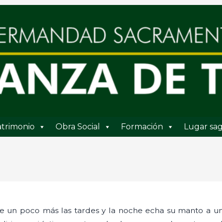
trimonio
Obra Social
Formación
Lugar sag
e un poco más las tardes y la noche echa su manto a un