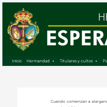
Ir
al
contenido
Inicio
Hermandad
Titulares y cultos
Pa
Cuando comienzan a alargars