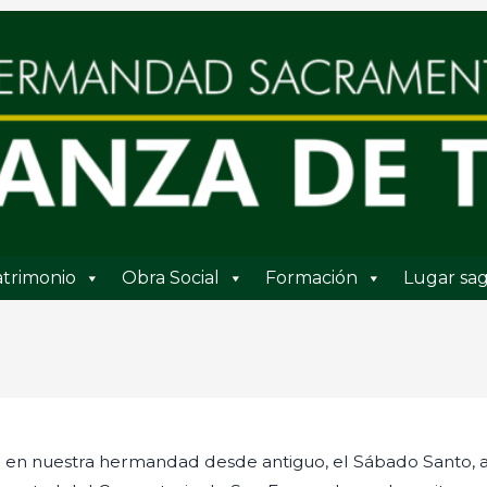
trimonio
Obra Social
Formación
Lugar sag
en nuestra hermandad desde antiguo, el Sábado Santo, ant