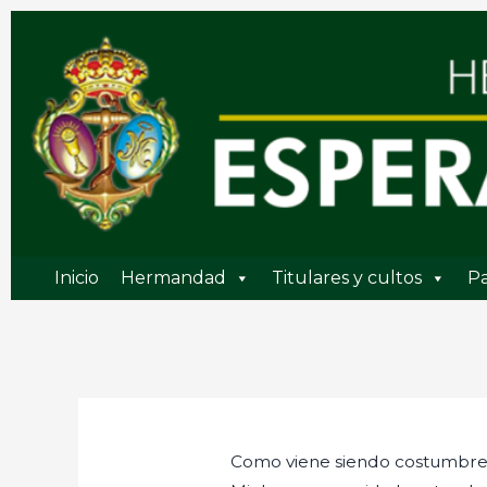
Ir
al
contenido
Inicio
Hermandad
Titulares y cultos
Pa
Como viene siendo costumbre 