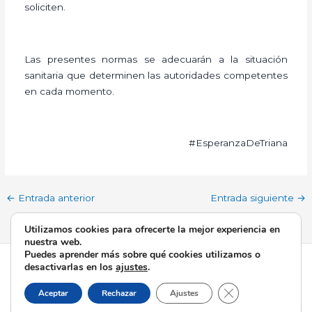
soliciten.
Las presentes normas se adecuarán a la situación
sanitaria que determinen las autoridades competentes
en cada momento.
#EsperanzaDeTriana
←
Entrada anterior
Entrada siguiente
→
Utilizamos cookies para ofrecerte la mejor experiencia en
nuestra web.
Puedes aprender más sobre qué cookies utilizamos o
Todos los derechos © 2026 Esperanza de Triana | Funciona
desactivarlas en los
ajustes
.
gracias a
Tema Astra para WordPress
Cerrar el banner d
Aceptar
Rechazar
Ajustes