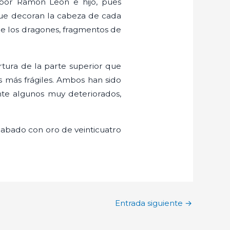
 por Ramón León e hijo, pues
que decoran la cabeza de cada
 de los dragones, fragmentos de
rtura de la parte superior que
s más frágiles. Ambos han sido
te algunos muy deteriorados,
cabado con oro de veinticuatro
Entrada siguiente
→