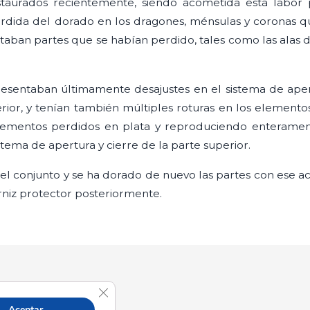
estaurados recientemente, siendo acometida esta labor
rdida del dorado en los dragones, ménsulas y coronas 
ltaban partes que se habían perdido, tales como las alas
presentaban últimamente desajustes en el sistema de ape
erior, y tenían también múltiples roturas en los elemento
elementos perdidos en plata y reproduciendo enteramen
tema de apertura y cierre de la parte superior.
 el conjunto y se ha dorado de nuevo las partes con ese a
rniz protector posteriormente.
Cerrar el banner de cookies RGPD
Aceptar