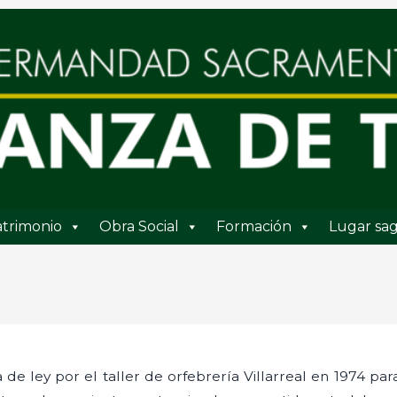
trimonio
Obra Social
Formación
Lugar sag
a de ley por el taller de orfebrería Villarreal en 1974 par