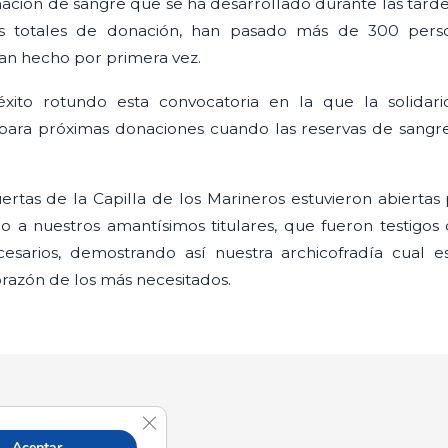
ión de sangre que se ha desarrollado durante las tardes 
as totales de donación, han pasado más de 300 pers
 han hecho por primera vez.
xito rotundo esta convocatoria en la que la solidari
para próximas donaciones cuando las reservas de sangre 
uertas de la Capilla de los Marineros estuvieron abiert
 a nuestros amantísimos titulares, que fueron testigos
sarios, demostrando así nuestra archicofradía cual e
azón de los más necesitados.
Cerrar el banner de cookies RGPD
Aceptar