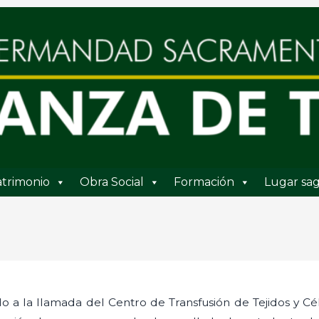
trimonio
Obra Social
Formación
Lugar sag
o a la llamada del Centro de Transfusión de Tejidos y Cé