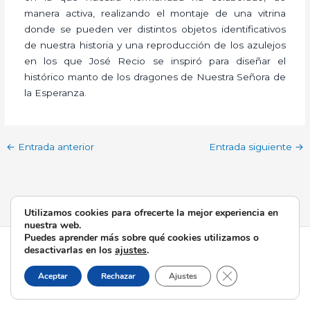
manera activa, realizando el montaje de una vitrina
donde se pueden ver distintos objetos identificativos
de nuestra historia y una reproducción de los azulejos
en los que José Recio se inspiró para diseñar el
histórico manto de los dragones de Nuestra Señora de
la Esperanza.
←
Entrada anterior
Entrada siguiente
→
Utilizamos cookies para ofrecerte la mejor experiencia en
nuestra web.
Puedes aprender más sobre qué cookies utilizamos o
Todos los derechos © 2026 Esperanza de Triana | Funciona
desactivarlas en los
ajustes
.
gracias a
Tema Astra para WordPress
Cerrar el banner d
Aceptar
Rechazar
Ajustes