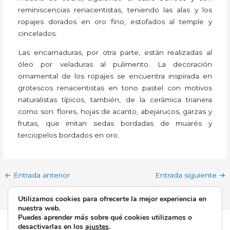
reminiscencias renacentistas, teniendo las alas y los
ropajes dorados en oro fino, estofados al temple y
cincelados.
Las encarnaduras, por otra parte, están realizadas al
óleo por veladuras al pulimento. La decoración
ornamental de los ropajes se encuentra inspirada en
grotescos renacentistas en tono pastel con motivos
naturalistas típicos, también, de la cerámica trianera
como son: flores, hojas de acanto, abejarucos, garzas y
frutas, que imitan sedas bordadas de muarés y
terciopelos bordados en oro.
←
Entrada anterior
Entrada siguiente
→
Utilizamos cookies para ofrecerte la mejor experiencia en
nuestra web.
Puedes aprender más sobre qué cookies utilizamos o
Todos los derechos © 2026 Esperanza de Triana | Funciona
desactivarlas en los
ajustes
.