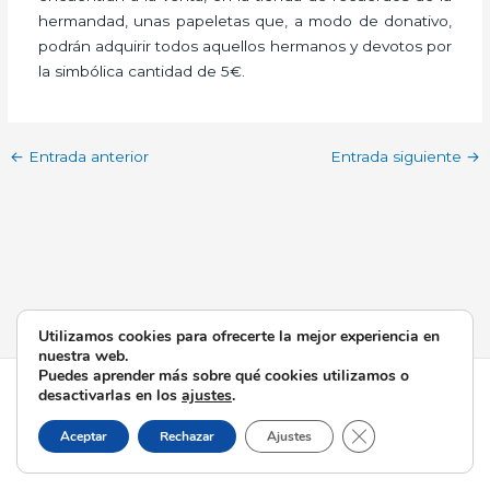
hermandad, unas papeletas que, a modo de donativo,
podrán adquirir todos aquellos hermanos y devotos por
la simbólica cantidad de 5€.
←
Entrada anterior
Entrada siguiente
→
Utilizamos cookies para ofrecerte la mejor experiencia en
nuestra web.
Puedes aprender más sobre qué cookies utilizamos o
Todos los derechos © 2026 Esperanza de Triana | Funciona
desactivarlas en los
ajustes
.
gracias a
Tema Astra para WordPress
Cerrar el banner d
Aceptar
Rechazar
Ajustes