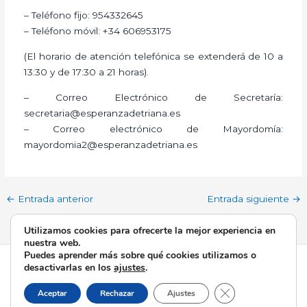
– Teléfono fijo: 954332645
– Teléfono móvil: +34 606953175
(El horario de atención telefónica se extenderá de 10 a
13:30 y de 17:30 a 21 horas).
– Correo Electrónico de Secretaría:
secretaria@esperanzadetriana.es
– Correo electrónico de Mayordomía:
mayordomia2@esperanzadetriana.es
←
Entrada anterior
Entrada siguiente
→
Utilizamos cookies para ofrecerte la mejor experiencia en
nuestra web.
Puedes aprender más sobre qué cookies utilizamos o
Todos los derechos © 2026 Esperanza de Triana | Funciona
desactivarlas en los
ajustes
.
gracias a
Tema Astra para WordPress
Cerrar el banner d
Aceptar
Rechazar
Ajustes