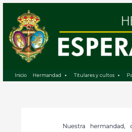
Ir
al
contenido
Inicio
Hermandad
Titulares y cultos
Pa
Nuestra hermandad, c