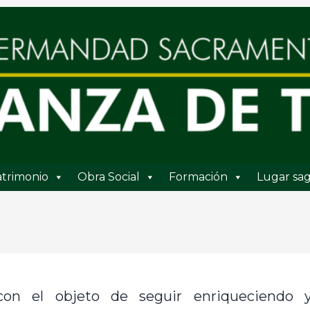
trimonio
Obra Social
Formación
Lugar sag
on el objeto de seguir enriqueciendo y