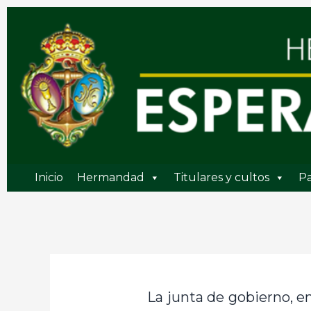
Ir
al
contenido
Inicio
Hermandad
Titulares y cultos
Pa
La junta de gobierno, 