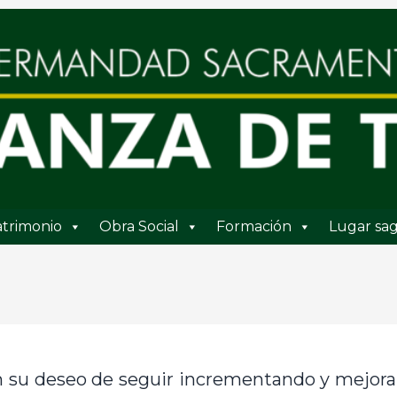
trimonio
Obra Social
Formación
Lugar sag
en su deseo de seguir incrementando y mejor