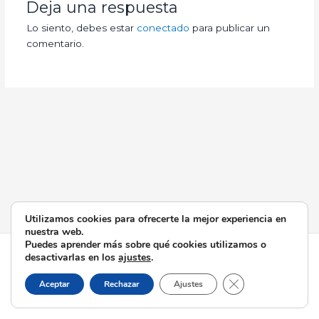
Deja una respuesta
Lo siento, debes estar
conectado
para publicar un
comentario.
Utilizamos cookies para ofrecerte la mejor experiencia en
nuestra web.
Puedes aprender más sobre qué cookies utilizamos o
Todos los derechos © 2026 Esperanza de Triana | Funciona
desactivarlas en los
ajustes
.
gracias a
Tema Astra para WordPress
Cerrar el banner d
Aceptar
Rechazar
Ajustes