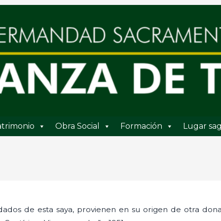
trimonio
Obra Social
Formación
Lugar sag
rdados de esta saya, provienen en su origen de otra do