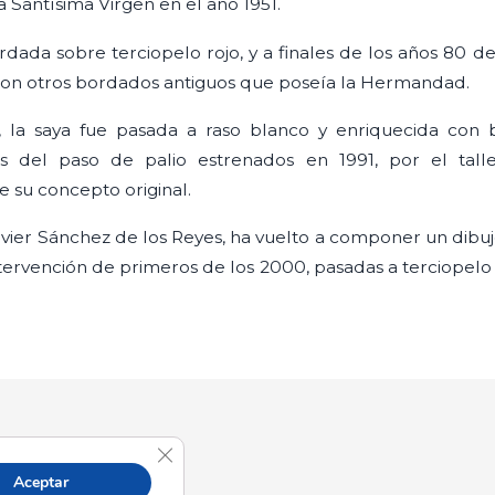
la Santísima Virgen en el año 1951.
dada sobre terciopelo rojo, y a finales de los años 80 d
, con otros bordados antiguos que poseía la Hermandad.
ia, la saya fue pasada a raso blanco y enriquecida co
es del paso de palio estrenados en 1991, por el tall
 su concepto original.
ier Sánchez de los Reyes, ha vuelto a componer un dibujo 
intervención de primeros de los 2000, pasadas a terciopel
Cerrar el banner de cookies RGPD
Aceptar