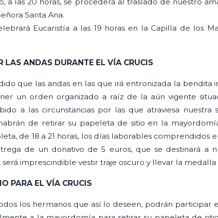
, a las 20 horas, se procederá al traslado de nuestro ama
 Señora Santa Ana.
lebrará Eucaristía a las 19 horas en la Capilla de los M
R LAS ANDAS DURANTE EL VÍA CRUCIS
idido que las andas en las que irá entronizada la bendit
er un orden organizado a raíz de la aún vigente situac
ido a las circunstancias por las que atraviesa nuestra 
habrán de retirar su papeleta de sitio en la mayordomía
ta, de 18 a 21 horas, los días laborables comprendidos en
trega de un donativo de 5 euros, que se destinará a nu
s, será imprescindible vestir traje oscuro y llevar la medal
O PARA EL VÍA CRUCIS
dos los hermanos que así lo deseen, podrán participar en
lmente a la mayordomía para retirar su papeleta de sitio