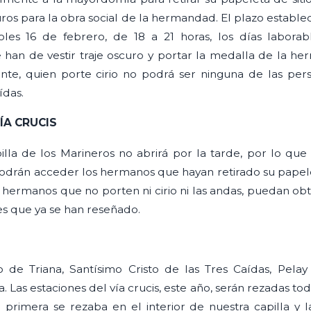
ros para la obra social de la hermandad. El plazo establ
oles 16 de febrero, de 18 a 21 horas, los días laborab
han de vestir traje oscuro y portar la medalla de la h
te, quien porte cirio no podrá ser ninguna de las pers
ídas.
ÍA CRUCIS
pilla de los Marineros no abrirá por la tarde, por lo que
 podrán acceder los hermanos que hayan retirado su papele
s hermanos que no porten ni cirio ni las andas, puedan ob
es que ya se han reseñado.
go de Triana, Santísimo Cristo de las Tres Caídas, Pela
Las estaciones del vía crucis, este año, serán rezadas toda
 primera se rezaba en el interior de nuestra capilla y la