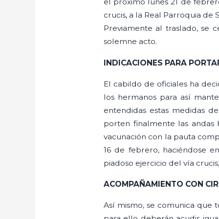
el próximo lunes 21 de febrero
crucis, a la Real Parroquia de
Previamente al traslado, se ce
solemne acto.
INDICACIONES PARA PORTA
El cabildo de oficiales ha dec
los hermanos para así manten
entendidas estas medidas deb
porten finalmente las andas 
vacunación con la pauta comple
16 de febrero, haciéndose en
piadoso ejercicio del vía cruci
ACOMPAÑAMIENTO CON CIRI
Así mismo, se comunica que to
para ello deberán acudir igua