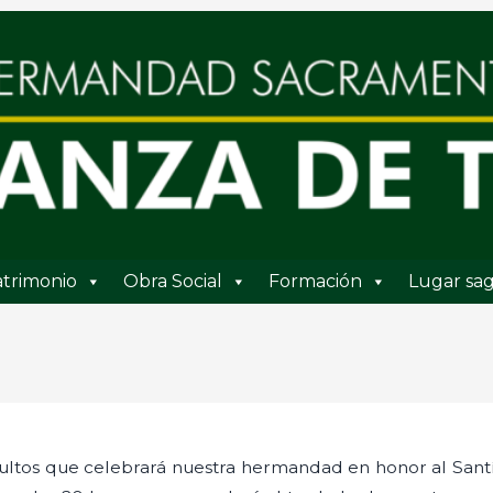
trimonio
Obra Social
Formación
Lugar sag
ltos que celebrará nuestra hermandad en honor al Santís