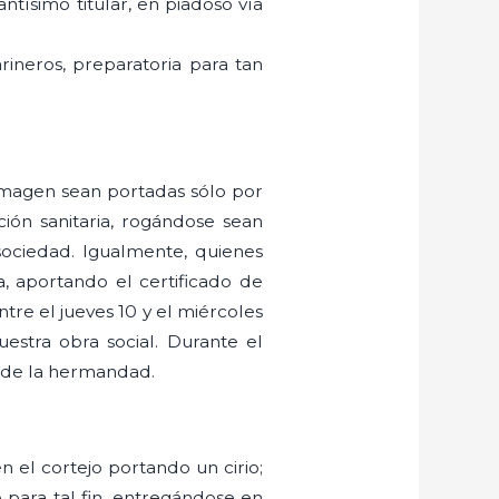
ntísimo titular, en piadoso vía
arineros, preparatoria para tan
a imagen sean portadas sólo por
ión sanitaria, rogándose sean
sociedad. Igualmente, quienes
, aportando el certificado de
tre el jueves 10 y el miércoles
estra obra social. Durante el
la de la hermandad.
 el cortejo portando un cirio;
 para tal fin, entregándose en