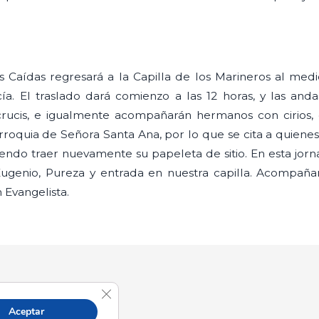
es Caídas regresará a la Capilla de los Marineros al med
cía. El traslado dará comienzo a las 12 horas, y las and
crucis, e igualmente acompañarán hermanos con cirios, 
rroquia de Señora Santa Ana, por lo que se cita a quienes 
biendo traer nuevamente su papeleta de sitio. En esta jorn
ugenio, Pureza y entrada en nuestra capilla. Acompañ
Evangelista.
Cerrar el banner de cookies RGPD
Aceptar